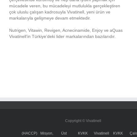
mücadele veren, bu mücadeleyi mutlulukla gerçekleştiren
çok uluslu çalışan kadrosuyla Vivatinell, yeni ürün ve
markalarıyla gelişmeye devam etmektedir.
Nutrigen, Vitawin, Revigen, Acnecinamide, Enjoy ve aQuas
Vivatinell’in Türkiye’deki lider markalarından bazılarıdır.
Copyright © Vivatinell
(HACCP)
Misyon,
Üst
KVKK
Vivatinell
KVKK
Çalı